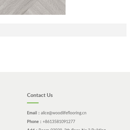
Contact Us
Email：
alice@woodlifeflooring.cn
Phone：
+8613581091277